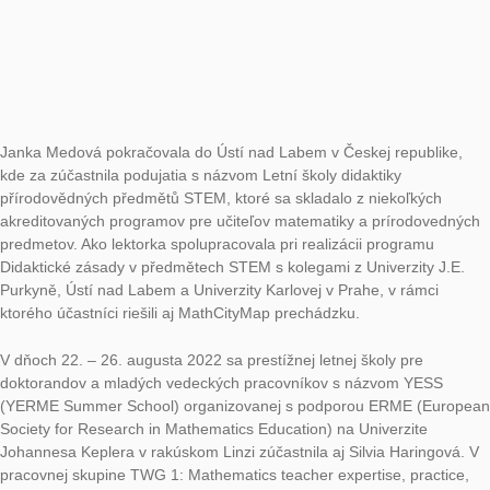
intercultural experience preparing you for the future classroom
konala v 15. – 24. júna 2022 na Pedagogickej fakulte Karlovej
univerzity v Prahe. V rámci letnej školy pripravila a viedla doc
Soňa Čeretková, PhD. workshop s využitím MathCityMap pre
na tému: Príprava vyučovania s využitím inovatívnych vyučov
metód a vyučovanie vo vonkajšom prostredí s podporou digitá
technológií. Letná škola bola realizovaná v rámci projektu Er
ENSITE (https://icse.eu/ensite/), podobne ako aj letná škola 
Dealing with environmental issues in science education – Dee
future science and maths teachers’ learning by teaching, ktorá
uskutočnila 31. júla – 11. augusta 2022 vo Varne, v Bulharsku.
Dvojdňový workshop o matematických prechádzkach ako nástr
rozvoja povedomia o enviromentálnych otázkach priamo vo V
pripravili Janka Medová a Veronika Bočková.