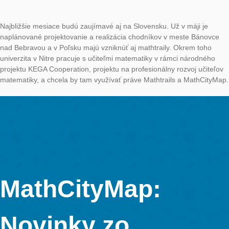
Do Európy dorazila jar so slnečným počasím a vyššími teplot
prišla možnosť venovať sa matematike vonku a skúmať svoje o
matematickými okuliarmi. Rozrastajúca sa komunita MCM na
Slovensku si túto myšlienku vzala v apríli k srdcu a uskutočnila
aktivít, o ktorých by sme vás radi nižšie informovali.
Matematické prechádzky sa niesli celým mesiacom. Začalo to 
apríla, kedy sa konala Študentská vedecká konferencia, ktorá 
spoločným vedeckým podujatím Fakulty prírodných vied a info
UKF v Nitre a Fakulty prírodných vied UMB Banská Bystrica. 