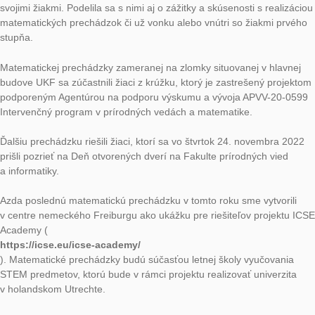
Koncom októbra Silvia uskutočnila školenie k matematickým
prechádzkam v Starej Ľubovni pre učiteľov zo základnej školy
Komenského ulici. Spolu s pani učiteľkou Libušou Hnátovou pri
na školenie prechádzku v okolí školy.
V novembri sa už tradične konal Týždeň vedy a techniky na
Slovensku. V rámci tohto týždňa Silvia navštívila ZŠ sv. Marka 
a pani učiteľke Kike Hazuchovej, ktorá si úlohy vopred pripravil
pomohla s ich vložením na portál MathCityMap. O pár dní nes
spolu zrealizovali prechádzku so žiakmi 6. a 7. ročníka. Taktie
zavítala na Gymnázium Ivana Kupca v Hlohovci, kde na námes