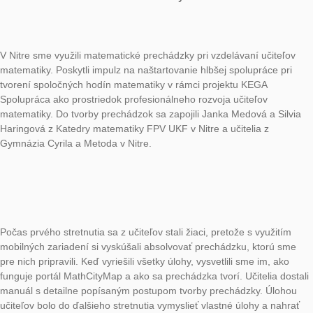
Na Fakulte prírodných vied a informatiky sa 14. apríla uskutočn
Seminár k matematickým prechádzkam pre učiteľov základnýc
stredných a vysokých škôl. Na školenie sa prihlásilo 30 učiteľo
prvom bloku sa učitelia dozvedeli základné informácie o prec
a nachvíľu sa z nich opäť stali žiaci, keď sa priamo zúčastnili
matematickej prechádzky. V druhom bloku sa učitelia naučili
prechádzky vytvárať.V druhom bloku sa učitelia naučili vytvára
na portáli MathCityMap.
V dňoch 21. – 23. apríla sa v Liberci konala konferencia EME
Nové výzvy ve vzdělávání matematice v primární škole. Na kon
doktorandky Silvia Haringová a Veronika Bočková odprezentov
príspevok: Matematické prechádzky ako nástroj stimulujúci sp
učiteľov. Taktiež vytvorili pre študentov učiteľstva prechádzku v
Technickej univerzity, aby si ju vyskúšali zrealizovať.