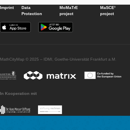
Katka taktiež navštívila ZŠ Dukliansku 1 v Bánovciach nad Be
Vedenie školy prišlo s nápadom zakomponovať realizáciu
matematickej prechádzky počas dňa otvorených dverí s nádej
budúcimi prváčikmi. Katka pani učiteľkám pomohla vymyslieť a 
prechádzku, ktorou budúcich prváčikov počas DOD sprevádzali
ročníka.
Pod vedením Janky Medovej, Veroniky Bočkovej a Kitti Pálení
uskutočnil seminár k matematickým prechádzkam pre študent
rozširujúceho vzdelávania. Študenti riešili úlohy v átriu univerz
následne im bola predstavená tvorba prechádzok a nakoniec 
vymysleli a vytvorili úlohu v systéme MathCityMap a niektorí z 
blízkosti škôl, na ktorých pracujú.
Imprint
Data
MoMaTrE
MaSCE
Protection
project
project