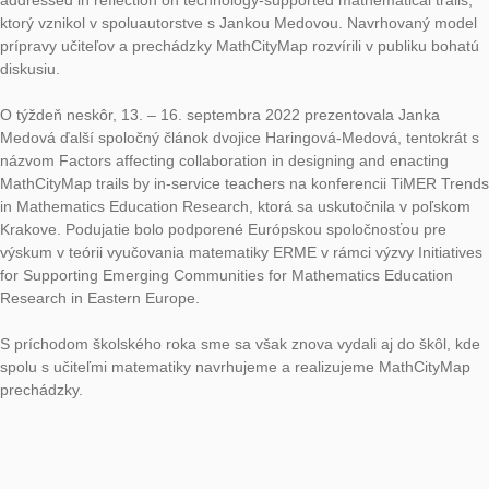
holandskom Utrechte. Realizácia letnej školy bola podporená 
projektom ICSE Academy, v ktorom riešitelia viacerých katedie
prírodných vied a informatiky spolupracujú s Freudenthalovým
inštitútom Univerzity v Utrechte na návrhu a realizácii progra
učiteľov matematiky, prírodovedných a technických predmetov
európskym rozmerom.
Janka Medová pokračovala do Ústí nad Labem v Českej repub
kde za zúčastnila podujatia s názvom Letní školy didaktiky
přírodovědných předmětů STEM, ktoré sa skladalo z niekoľký
akreditovaných programov pre učiteľov matematiky a prírodo
predmetov. Ako lektorka spolupracovala pri realizácii program
Didaktické zásady v předmětech STEM s kolegami z Univerzity
Purkyně, Ústí nad Labem a Univerzity Karlovej v Prahe, v rám