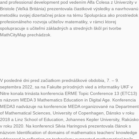
Na letnej škole pre doktorandov a mladých vedeckých pracovn
názvom the Intensive training school in qualitative research d
research methods in mathematics education realizovanej s p
Európskej spoločnosti pre výskum vo vyučovaní matematiky 
Nitre v dňoch 29. júna – 1. júla referovala Silvia Haringová o s
práci s učiteľmi pri návrhu a realizácii MathCityMap prechádzo
Počas dvojdňovej Letnej školy didaktiky matematiky, ktorá sa 
– 7. júla 2022 na Univerzite Pavla Jozefa Šafárika v Košiciach, 
základných a stredných škôl riešili matematickú prechádzku
prostredníctvom aplikácie MathCityMap v centre mesta. Semi
vedený Silviou Haringovou pokračoval po vyriešení všetkých ú
priestoroch univerzity. Účastníci sa v rámci seminára dozvedel
prechádzka na portáli tvorí a dostali manuály pre tvorbu
matematických prechádzok v systéme MathCityMap.
Workshop o matematických prechádzkach realizovali Janka 
Veronika Bočková na letnej škole Utrecht Summer School:
Mathematics Education, ktorá sa konala 15. – 25. augusta 20