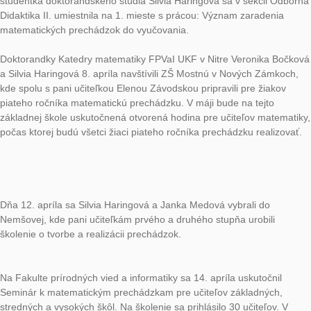
MathCityMap trails by in-service teachers na konferencii TiM
in Mathematics Education Research, ktorá sa uskutočnila v p
Krakove. Podujatie bolo podporené Európskou spoločnosťou 
výskum v teórii vyučovania matematiky ERME v rámci výzvy Ini
for Supporting Emerging Communities for Mathematics Educa
Research in Eastern Europe.
S príchodom školského roka sme sa však znova vydali aj do šk
spolu s učiteľmi matematiky navrhujeme a realizujeme MathC
prechádzky.