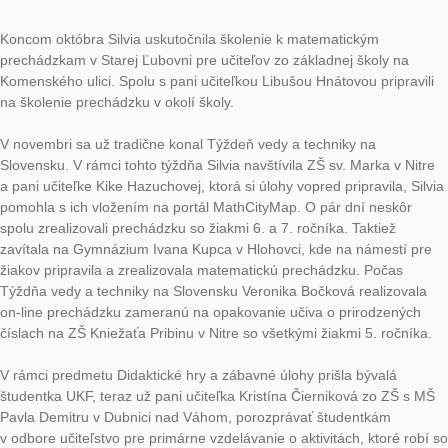
Ďalšia prechádzka sa konala na Katolíckej spojenej škole v N
kde žiaci riešili úlohy, ktoré pre nich pripravili pani učiteľky Ver
Meščánková a Majka Šimáková. Prechádzka obsahovala úlohy
v interiéri i v exteriéri. Janka Medová a doktorandka Silvia opä
nemohli pri realizácii chýbať.
V krásnom prostredí Zaježovských Lazov sa uskutočnil works
k matematickým prechádzkam určený pre učiteľov z celého Sl
ktorým ich tvorbu a realizáciu pomocou MathCityMap predstav
Silvia.
Ďalšou akciou na propagovanie prechádzok medzi učiteľmi z 
Slovenska bol webinár. Viedla ho Silvia spolu s Veronikou Boč
zúčastnilo sa ho viac ako 150 účastníkov.
S prechádzkami Silvia cestovala aj do Skalice na Základnú ško
Vajanského, kde prišla pomôcť pani učiteľke Zuzke Chytilovej
9. ročníka pripraviť prechádzku pre žiakov 5. ročníka.