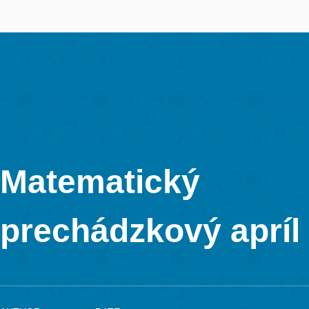
ktorého účastníci riešili aj MathCityMap prechádzku.
V dňoch 22. – 26. augusta 2022 sa prestížnej letnej školy pre
doktorandov a mladých vedeckých pracovníkov s názvom YE
(YERME Summer School) organizovanej s podporou ERME (
Society for Research in Mathematics Education) na Univerzite
Johannesa Keplera v rakúskom Linzi zúčastnila aj Silvia Harin
pracovnej skupine TWG 1: Mathematics teacher expertise, pra
and professional development pod vedením Alfa Colesa z Univ
Bristole (Veľká Británia) prezentovala čiastkové výsledky a n
metodiku svojej dizertačnej práce na tému Spolupráca ako pro
profesionálneho rozvoja učiteľov matematiky, v rámci ktorej
spolupracuje s učiteľmi základných a stredných škôl pri tvorbe
MathCityMap prechádzok.