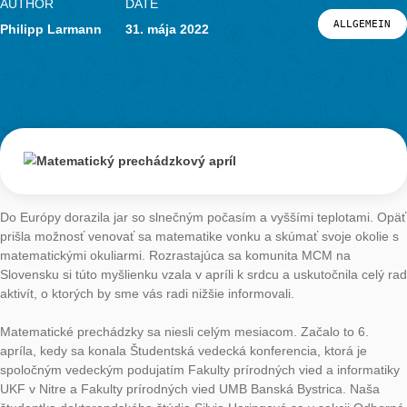
V posledné dni pred začiatkom prednáškové obdobia, 7. – 9.
septembra 2022, sa na Fakulte prírodných vied a informatiky
Nitre konala trinásta konferencia ERME Topic Conference 13
s názvom MEDA 3 Mathematics Education in Digital Age. Konf
MEDA3 nadväzuje na konferencie MEDA organizované na De
of Mathematical Sciences, University of Copenhagen, Dánsko 
2018 a Linz School of Education, Johannes Kepler University
v roku 2020. Na konferencii Silvia Haringová prezentovala člá
názvom Identification of domains of mathematics teachers’ k
addressed in reflection on technology-supported mathematical 
ktorý vznikol v spoluautorstve s Jankou Medovou. Navrhovan
prípravy učiteľov a prechádzky MathCityMap rozvírili v publik
diskusiu.
O týždeň neskôr, 13. – 16. septembra 2022 prezentovala Jan
Medová ďalší spoločný článok dvojice Haringová-Medová, tent
názvom Factors affecting collaboration in designing and enact