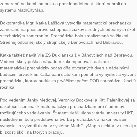
Prechádzku mali so študentmi z Národnej a Kapodastrovej univ
Aténach zrealizovať počas ich pobytu, no v dôsledku demonšt
súvisiacej s haváriou vlakov študenti zatarasili vchod a protest
univerzite. Preto namiesto workshopu o matematických prec
študentom online predstavili ich výskum o lesson study s pod
MathCityMap.
Na predmete Rozvoj špecifického matematického myslenia št
predškolskej a elementárnej pedagogiky riešili matematickú
prechádzku. Následne bolo na nich, aby vymysleli vlastnú úlo
zameranú na kombinatoriku a pravdepodobnosť, ktorú nahrali
systému MathCityMap.
Doktorandka Mgr. Katka Laššová vytvorila matematickú prec
zameranú na priestorové schopnosti žiakov stredných odborný
s technickým zameraním. Prechádzka bola zrealizovaná so ži
Strednej odbornej školy strojníckej v Bánovciach nad Bebravo