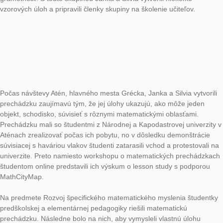
miestnych nadšencov pre matematickú a čitateľskú gramotnos
spolupráci s doc. Antonínom Jančaříkom z Katedry matematik
didaktiky matematiky PF UK pripravuje outdoorovú hru pre
návštevníkov troch českých miest: Benátky nad Jizerou, Milovi
Lysá nad Labem. Každé z týchto miest bude mať svoje vlastné
trasu, počas ktorej návštevníci okrem spoznávania krás a histó
miest budú riešiť matematické úlohy a úlohy zamerané na čita
gramotnosť. S touto skupinou Janka a Silvia vytvorili niekoľko
vzorových úloh a pripravili členky skupiny na školenie učiteľov.
Počas návštevy Atén, hlavného mesta Grécka, Janka a Silvia vy
prechádzku zaujímavú tým, že jej úlohy ukazujú, ako môže je
objekt, schodisko, súvisieť s rôznymi matematickými oblasťami