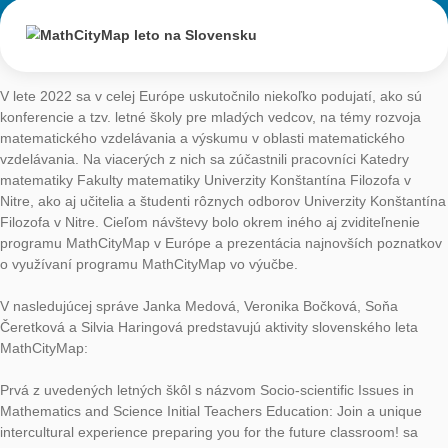
Matematické prechádzky v tomto jesennom období zrealizovali
mnohé ďalšie školy. Nám informácie o realizácii MathCityMap
prechádzok poskytli Základná škola z Kanianky, Gymnázium
M.R.Štefánika v Novom meste nad Váhom, Súkromná základn
v Novej Dubnici, Spojená Škola sv. Jozefa v Novom meste na
ZŠ Kukučínova v Detve a Základná škola na Školskej ulici v H
Tešíme sa zo záujmu učiteľov a škôl o matematické prechádz
a tešíme sa na pokračovanie v roku 2023.