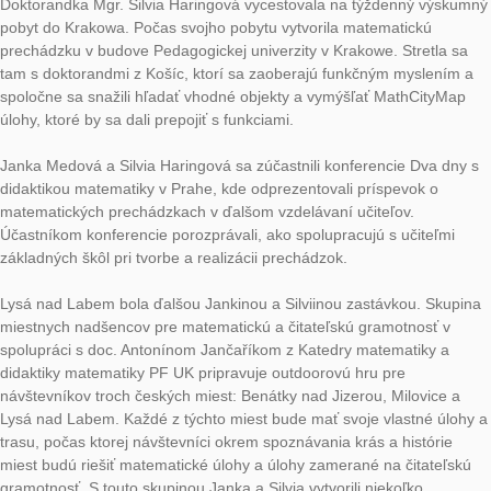
Náš tím MathCityMap na Slovensku pod vedením Janky Medo
Silvie Haringovej z Nitrianskej univerzity opäť pôsobivo dokáza
matematika v exteriéri funguje nielen v zime, ale dá sa využív
rovnako dobre ako po zvyšok roka.
Doktorandka Mgr. Silvia Haringová vycestovala na týždenný 
pobyt do Krakowa. Počas svojho pobytu vytvorila matematickú
prechádzku v budove Pedagogickej univerzity v Krakowe. Stret
tam s doktorandmi z Košíc, ktorí sa zaoberajú funkčným mysl
spoločne sa snažili hľadať vhodné objekty a vymýšľať MathCi
úlohy, ktoré by sa dali prepojiť s funkciami.
Janka Medová a Silvia Haringová sa zúčastnili konferencie Dv
didaktikou matematiky v Prahe, kde odprezentovali príspevok 
matematických prechádzkach v ďalšom vzdelávaní učiteľov.
Účastníkom konferencie porozprávali, ako spolupracujú s učit
základných škôl pri tvorbe a realizácii prechádzok.
Lysá nad Labem bola ďalšou Jankinou a Silviinou zastávkou. 