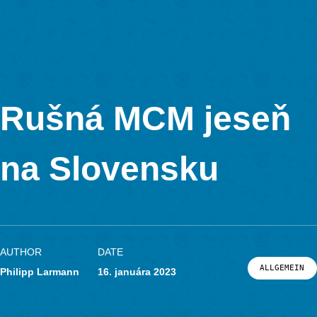
MathCityMap © 2025 – IDMI, Goethe-Universität Frankfurt a.
In Kooperation mit