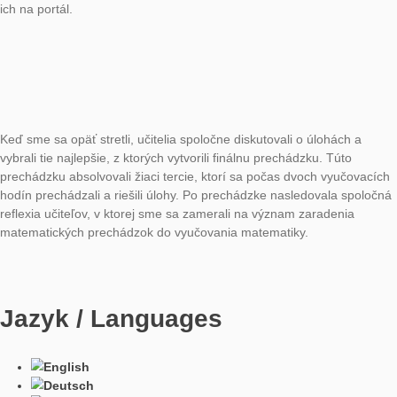
Ku koncu mesiaca, 26. apríla si skupina študentov 1.-5. roční
učiteľstva fyziky v kombinácii z Univerzity v Plzni vyskúšala vyri
matematické prechádzky v átriu Fakulty prírodných vied a info
a aj na námestí v Nitre.
Najbližšie mesiace budú zaujímavé aj na Slovensku. Už v máji 
naplánované projektovanie a realizácia chodníkov v meste B
nad Bebravou a v Poľsku majú vzniknúť aj mathtraily. Okrem 
univerzita v Nitre pracuje s učiteľmi matematiky v rámci náro
projektu KEGA Cooperation, projektu na profesionálny rozvoj u
matematiky, a chcela by tam využívať práve Mathtrails a Mat