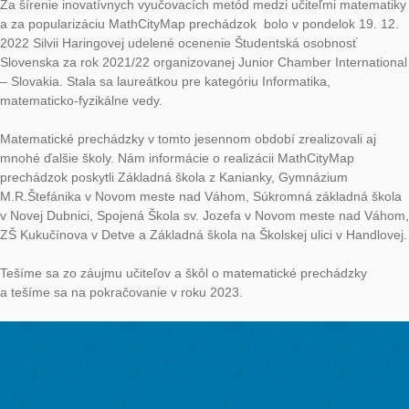
žiakov pripravila a zrealizovala matematickú prechádzku. Poč
Týždňa vedy a techniky na Slovensku Veronika Bočková realiz
on-line prechádzku zameranú na opakovanie učiva o prirodze
číslach na ZŠ Kniežaťa Pribinu v Nitre so všetkými žiakmi 5. r
V rámci predmetu Didaktické hry a zábavné úlohy prišla býval
študentka UKF, teraz už pani učiteľka Kristína Čierniková zo 
Pavla Demitru v Dubnici nad Váhom, porozprávať študentkám
v odbore učiteľstvo pre primárne vzdelávanie o aktivitách, ktor
svojimi žiakmi. Podelila sa s nimi aj o zážitky a skúsenosti s re
matematických prechádzok či už vonku alebo vnútri so žiakmi
stupňa.
Matematickej prechádzky zameranej na zlomky situovanej v h
budove UKF sa zúčastnili žiaci z krúžku, ktorý je zastrešený p
podporeným Agentúrou na podporu výskumu a vývoja APVV-
Intervenčný program v prírodných vedách a matematike.