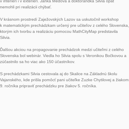
a realizovať matematické prechádzky. Tvorbe a realizácii pre
so žiakmi 5. ročníka učiteľstva matematiky v kombinácii sa ven
PaedDr. Soňa Čeretková, PhD. Výstupom jej študentov je pre
na nimi zvolenom mieste, zväčša v ich rodnom meste.
Janka Medová a Silvia Haringová navštívili ZŠ na Duklianskej u
v Bánovciach nad Bebravou, kde uskutočnili školenie k matem
prechádzkam pre učiteľov prvého stupňa a učiteľov matemati
druhom stupni ZŠ. Pán učiteľ zo ZŠ Gorazdova v Bánovciach
Bebravou pripravil pre svojich žiakov 6.A (ma)tematickú prec
stopách Sherlocka Holmesa v budove školy. Doktorandky Kat
Laššová a Silvia Haringová mu prišli pomôcť s jej realizáciou s
Študenti 5. ročníka učiteľstva v kombinácii Michal Fojtík a Pete
pripravili prechádzky pre žiakov štvrtého, piateho a deviateho 
zo ZŠ s MŠ v Slatine nad Bebravou, Janka Medová, doktoran
Katka Laššová a Silvia Haringová a Peter Košťál ich prišli so ž
zrealizovať.