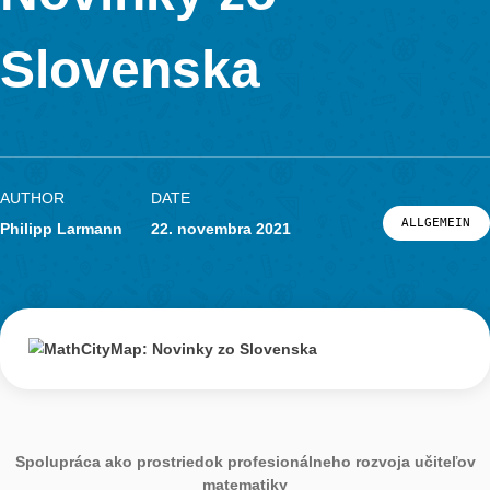
študentka doktorandského štúdia Silvia Haringová sa v sekcii
Didaktika II. umiestnila na 1. mieste s prácou: Význam zarade
matematických prechádzok do vyučovania.
Doktorandky Katedry matematiky FPVaI UKF v Nitre Veronika
a Silvia Haringová 8. apríla navštívili ZŠ Mostnú v Nových Zá
kde spolu s pani učiteľkou Elenou Závodskou pripravili pre žia
piateho ročníka matematickú prechádzku. V máji bude na tejt
základnej škole uskutočnená otvorená hodina pre učiteľov ma
počas ktorej budú všetci žiaci piateho ročníka prechádzku real
Dňa 12. apríla sa Silvia Haringová a Janka Medová vybrali do
Nemšovej, kde pani učiteľkám prvého a druhého stupňa urobil
školenie o tvorbe a realizácii prechádzok.