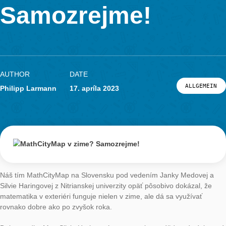
zime?
Materiál
Výskum
PRIHLÁSENIE A REGISTRÁCIA
Samozrejme!
PORTÁL
AUTHOR
DATE
ALL
Philipp Larmann
17. apríla 2023