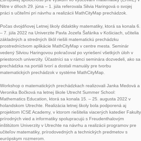
V lete 2022 sa v celej Európe uskutočnilo niekoľko podujatí, a
konferencie a tzv. letné školy pre mladých vedcov, na témy ro
matematického vzdelávania a výskumu v oblasti matematické
vzdelávania. Na viacerých z nich sa zúčastnili pracovníci Kate
matematiky Fakulty matematiky Univerzity Konštantína Filozof
Nitre, ako aj učitelia a študenti rôznych odborov Univerzity Ko
Filozofa v Nitre. Cieľom návštevy bolo okrem iného aj zviditeľ
programu MathCityMap v Európe a prezentácia najnovších po
o využívaní programu MathCityMap vo výučbe.
V nasledujúcej správe Janka Medová, Veronika Bočková, Soň
Čeretková a Silvia Haringová predstavujú aktivity slovenského 
MathCityMap:
Prvá z uvedených letných škôl s názvom Socio-scientific Issue
Mathematics and Science Initial Teachers Education: Join a u