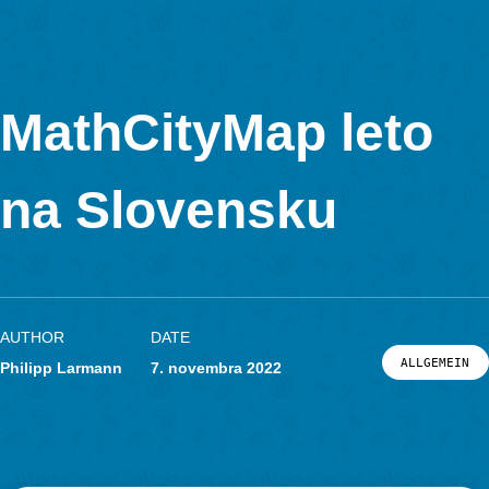
Ďalšiu prechádzku riešili žiaci, ktorí sa vo štvrtok 24. novemb
prišli pozrieť na Deň otvorených dverí na Fakulte prírodných v
a informatiky.
Azda poslednú matematickú prechádzku v tomto roku sme vytv
v centre nemeckého Freiburgu ako ukážku pre riešiteľov proj
Academy (
https://icse.eu/icse-academy/
). Matematické prechádzky budú súčasťou letnej školy vyučov
STEM predmetov, ktorú bude v rámci projektu realizovať unive
v holandskom Utrechte.
Za šírenie inovatívnych vyučovacích metód medzi učiteľmi ma
a za popularizáciu MathCityMap prechádzok bolo v pondelok 
2022 Silvii Haringovej udelené ocenenie Študentská osobnosť
Slovenska za rok 2021/22 organizovanej Junior Chamber Inter
– Slovakia. Stala sa laureátkou pre kategóriu Informatika,
matematicko-fyzikálne vedy.