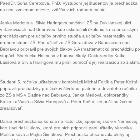
Jeseň bola nabitá školeniami a realizáciou matematických pr
naprieč celým Slovenskom.
Koncom septembra Základná škola na Nábrežnej ulici v Nový
Zámkoch uskutočnila projektový deň, ktorého sa zúčastnili všet
9. ročníka. Tí pomocou matematických prechádzok prebádali
mesta, okolie školy a tiež dediny Branovo a Dvory nad Žitavou
Katedra matematiky UKF sa na tomto krásnom projekte spolup
v rámci riešenia medzinárodného projektu ICSE Academy.
Doktorandka Silvia Haringová na seminároch z predmetu Dida
hry a zábavné úlohy naučila tri skupiny denných a jednu skupi
externých študentiek učiteľstva pre primárne vzdelávanie ako t