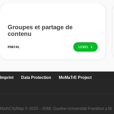
Groupes et partage de
contenu
PORTAL
LEVEL 1
Imprint
Data Protection
MoMaTrE Project
MathCityMap © 2025 – IDMI, Goethe-Universität Frankfurt a.M.