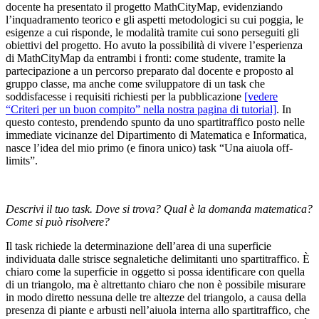
docente ha presentato il progetto MathCityMap, evidenziando
l’inquadramento teorico e gli aspetti metodologici su cui poggia, le
esigenze a cui risponde, le modalità tramite cui sono perseguiti gli
obiettivi del progetto. Ho avuto la possibilità di vivere l’esperienza
di MathCityMap da entrambi i fronti: come studente, tramite la
partecipazione a un percorso preparato dal docente e proposto al
gruppo classe, ma anche come sviluppatore di un task che
soddisfacesse i requisiti richiesti per la pubblicazione
[vedere
“Criteri per un buon compito” nella nostra pagina di tutorial]
. In
questo contesto, prendendo spunto da uno spartitraffico posto nelle
immediate vicinanze del Dipartimento di Matematica e Informatica,
nasce l’idea del mio primo (e finora unico) task “Una aiuola off-
limits”.
Descrivi il tuo task. Dove si trova? Qual è la domanda matematica?
Come si può risolvere?
Il task richiede la determinazione dell’area di una superficie
individuata dalle strisce segnaletiche delimitanti uno spartitraffico. È
chiaro come la superficie in oggetto si possa identificare con quella
di un triangolo, ma è altrettanto chiaro che non è possibile misurare
in modo diretto nessuna delle tre altezze del triangolo, a causa della
presenza di piante e arbusti nell’aiuola interna allo spartitraffico, che