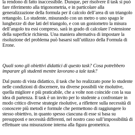
la rendono di fatto inaccessibile. Dunque, per risolvere il task si può
fare riferimento alla trigonometria, e in particolare alla
generalizzazione della formula per il calcolo dell’area di un triangolo
rettangolo. Lo studente, misurando con un metro o uno spago le
lunghezze di due lati del triangolo, e con un goniometro la misura
dell’angolo tra essi compreso, sarà in grado di calcolare l’estensione
della superficie richiesta. Una maniera alternativa di impostare la
risoluzione del problema può basarsi sull’utilizzo della Formula di
Erone.
Quali sono gli obiettivi didattici di questo task? Cosa potrebbero
imparare gli studenti mentre lavorano a tale task?
Dal punto di vista didattico, il task che ho realizzato pone lo studente
nelle condizioni di discernere, tra diverse possibili vie risolutive,
quella migliore e più praticabile, che a volte non coincide con la sua
idea di partenza. Il task è un invito per lo studente a confrontare in
modo critico diverse strategie risolutive, a riflettere sulla necessità di
conoscere più metodi e formule che permettono di raggiungere lo
stesso obiettivo, in quanto spesso ciascuna di esse si basa su
presupposti e necessità differenti, nel nostro caso sull’impossibilità di
effettuare una misurazione interna alla figura geometrica.