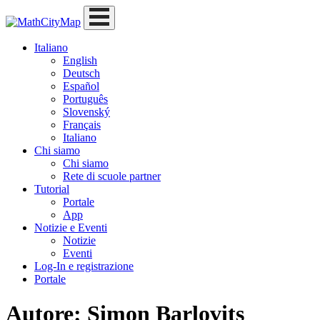
Skip
to
content
Italiano
English
Deutsch
Español
Português
Slovenský
Français
Italiano
Chi siamo
Chi siamo
Rete di scuole partner
Tutorial
Portale
App
Notizie e Eventi
Notizie
Eventi
Log-In e registrazione
Portale
Autore:
Simon Barlovits