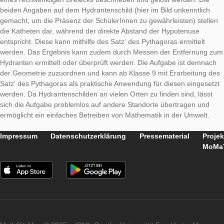
Um die Aufgabe lösen zu können, muss zunächst das Schild ri
interpretiert werden. Falls die SchülerInnen dieses nicht kenn
helfen ihnen die Hinweise weiter. Die Angabe auf dem Schild is
lesen, dass man eine gewisse Länge in Metern in eine Richtu
(links/rechts) läuft und dann rechtwinklig abbiegt und wiederu
Länge der zweiten Zahl in Meter läuft. Die Situation kann somit
eines rechtwinkligen Dreiecks beschrieben und gelöst werden.
beiden Angaben auf dem Hydrantenschild (hier im Bild unkennt
gemacht, um die Präsenz der SchülerInnen zu gewährleisten) 
die Katheten dar, während der direkte Abstand der Hypotenus
entspricht. Diese kann mithilfe des Satz‘ des Pythagoras ermitt
werden. Das Ergebnis kann zudem durch Messen der Entfer
Hydranten ermittelt oder überprüft werden. Die Aufgabe ist d
der Geometrie zuzuordnen und kann ab Klasse 9 mit Erarbeit
Satz‘ des Pythagoras als praktische Anwendung für diesen ein
werden. Da Hydrantenschilden an vielen Orten zu finden sind, 
sich die Aufgabe problemlos auf andere Standorte übertragen
ermöglicht ein einfaches Betreiben von Mathematik in der Umw