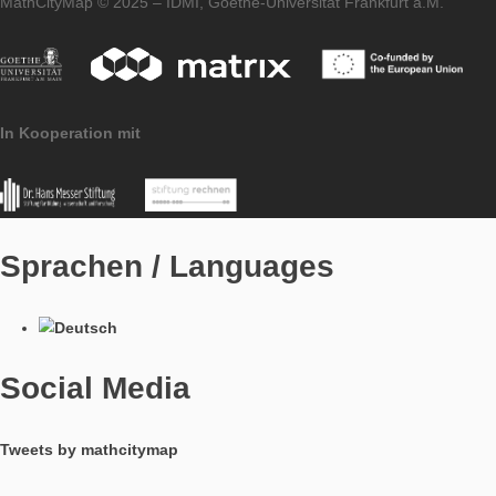
Impressum
Datenschutzerklärung
Pressematerial
MathCityMap © 2025 – IDMI, Goethe-Universität Frankfurt a.
In Kooperation mit