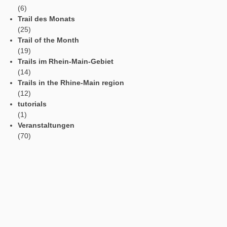
(6)
Generic Tasks
(12)
MathTrails
(21)
Patch Notes
(26)
Portal
(12)
Portal
(19)
Portal
(13)
Portal
(15)
Portal
(14)
Presse
(6)