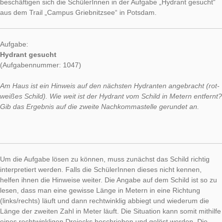
Die heutige Aufgabe der Woche dreht sich um das Hydrantens
das im alltäglichen Leben sicherlich schon häufig wahrgeno
wurde. Mithilfe von ihnen lassen sich Hydranten (hier:
Unterflurhydranten), z.B. für Löscharbeiten schnell und präzis
lokalisieren. Aber wie genau ist ein solches Schild zu lesen? D
beschäftigen sich die SchülerInnen in der Aufgabe „Hydrant g
aus dem Trail „Campus Griebnitzsee“ in Potsdam.
Aufgabe:
Hydrant gesucht
(Aufgabennummer: 1047)
Am Haus ist ein Hinweis auf den nächsten Hydranten angebrac
weißes Schild). Wie weit ist der Hydrant vom Schild in Metern 
Gib das Ergebnis auf die zweite Nachkommastelle gerundet a