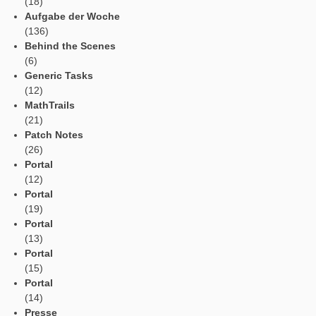
Neue Partnerschule in der Slowakei!
Neue Partnerschule in Italien!
Kategorien
Allgemein
(311)
App
(7)
App
(7)
App
(7)
App
(18)
Aufgabe der Woche
(136)
Behind the Scenes