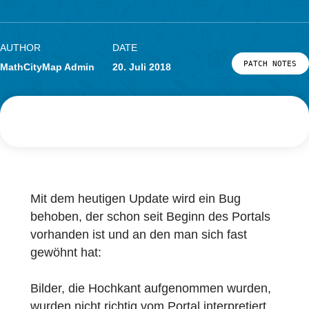
müssen!
Forschung
LOG-IN & REGISTRIERUNG
PORTAL
AUTHOR
DATE
PATCH
MathCityMap Admin
20. Juli 2018
Mit dem heutigen Update wird ein Bug
behoben, der schon seit Beginn des Portals
vorhanden ist und an den man sich fast