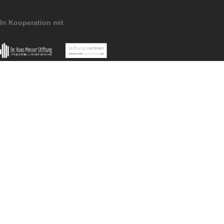
Impressum
Datenschutzerklärung
Pressematerial
MathCityMap © 2025 – IDMI, Goethe-Universität Frankfurt a.
In Kooperation mit