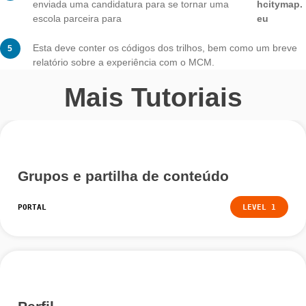
Para se tornar uma escola parceira, é necessário criar
tarefas e dois trilhos para diferentes anos de escolari
perto da sua escola.
Estes devem ser publicados no nosso sistema e revist
professores de matemática da escola.
Devem ser baixados pelo menos cinco vezes pelos al
Se estas condições forem cumpridas, pode ser
in
enviada uma candidatura para se tornar uma
hc
escola parceira para
eu
Esta deve conter os códigos dos trilhos, bem como u
relatório sobre a experiência com o MCM.