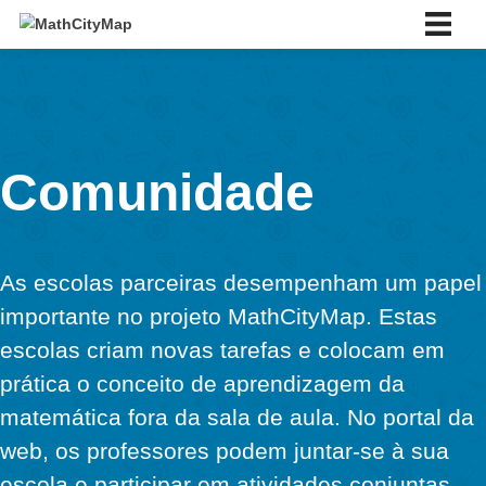
Skip
to
content
Português
English
Deutsch
Español
Português
Comunidade
Slovenský
Français
Italiano
Sobre nós
As escolas parceiras desempenham um 
Sobre nós
Rede de escolas parceiras
importante no projeto MathCityMap. Esta
Tutoriais
escolas criam novas tarefas e colocam 
Portal
prática o conceito de aprendizagem da
Aplicação
matemática fora da sala de aula. No port
Notícias & Eventos