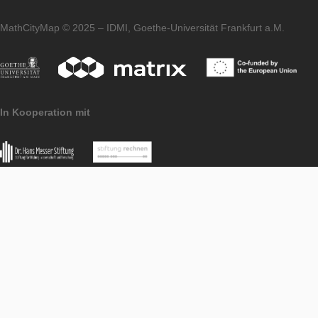
Publicar conteúdo
PORTAL
LEVEL
Imprint
Data Protection
MoMaTrE Project