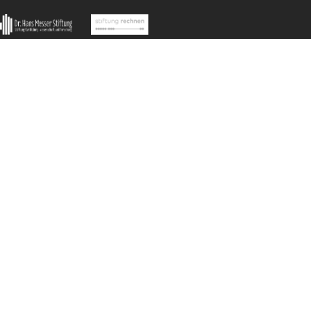
MathCityMap © 2025 – IDMI, Goethe-Universität Frankfurt a.
In Kooperation mit