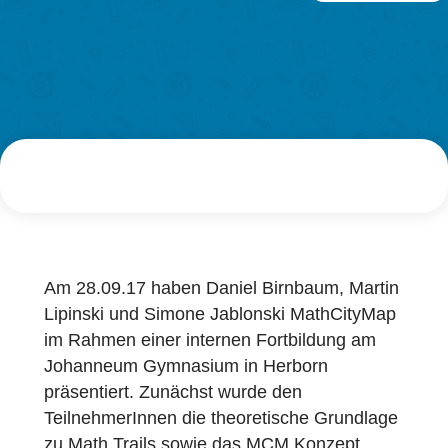
Forschung
AUTHOR
DATE
LOG-IN & REGISTRIERUNG
VERANSTAL
Simone Jablonski
29. September 2017
PORTAL
Am 28.09.17 haben Daniel Birnbaum, Marti
Lipinski und Simone Jablonski MathCityMa
im Rahmen einer internen Fortbildung am