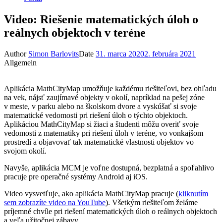
Video: Riešenie matematických úloh o
reálnych objektoch v teréne
Author
Simon Barlovits
Date
31. marca 2020
2. februára 2021
Allgemein
Aplikácia MathCityMap umožňuje každému riešiteľovi, bez ohľadu
na vek, nájsť zaujímavé objekty v okolí, napríklad na pešej zóne
v meste, v parku alebo na školskom dvore a vyskúšať si svoje
matematické vedomosti pri riešení úloh o týchto objektoch.
Aplikáciou MathCityMap si žiaci a študenti môžu overiť svoje
vedomosti z matematiky pri riešení úloh v teréne, vo vonkajšom
prostredí a objavovať tak matematické vlastnosti objektov vo
svojom okolí.
Navyše, aplikácia MCM je voľne dostupná, bezplatná a spoľahlivo
pracuje pre operačné systémy Android aj iOS.
Video vysvetľuje, ako aplikácia MathCityMap pracuje (
kliknutím
sem zobrazíte video na YouTube
). Všetkým riešiteľom želáme
príjemné chvíle pri riešení matematických úloh o reálnych objektoch
a veľa užitočnej zábavy.