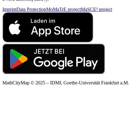
Imprint
Data Protection
MoMaTrE project
MaSCE³ project
MathCityMap © 2025 – IDMI, Goethe-Universität Frankfurt a.M.