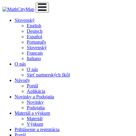
Skip
to
content
Slovenský
English
Deutsch
Español
Português
Slovenský
Français
Italiano
O nás
O nás
Sieť partnerských škôl
Návody
Portál
Aplikácia
Novinky a Podujatia
Novinky
Podujatia
Materiál a výskum
Materiál
Výskum
Prihlásenie a registrácia
Portál