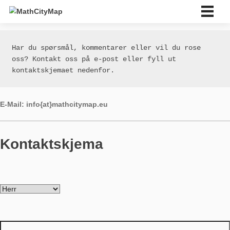
Skip
to
content
Deutsch
Har du spørsmål, kommentarer eller vil du rose 
Über uns
oss? Kontakt oss på e-post eller fyll ut 
Über Uns
kontaktskjemaet nedenfor.
Partnerschulnetzwerk
Tutorials
Portal
E-Mail: info{at}mathcitymap.eu
App
News & Events
News
Kontaktskjema
Events
Material & Forschung
Material
Forschung
LOG-IN & REGISTRIERUNG