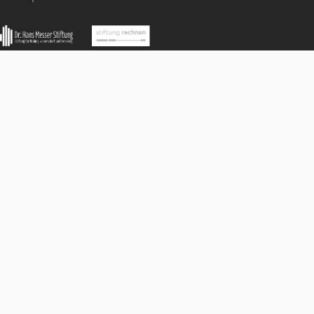
MathCityMap © 2025 – IDMI, Goethe-Universität Frankfurt a.
In Kooperation mit