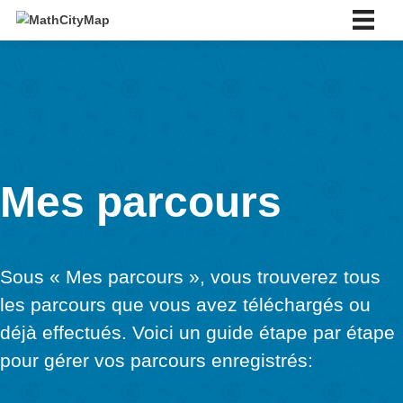
Skip
to
content
Français
English
Deutsch
Español
Português
Slovenský
Français
Mes parcours
Italiano
À propos de nous
À propos de nous
Réseau d’écoles partenaires
Sous « Mes parcours », vous trouverez t
Tutoriels
les parcours que vous avez téléchargés 
Portail
Application
déjà effectués. Voici un guide étape par 
Actualités et Événements