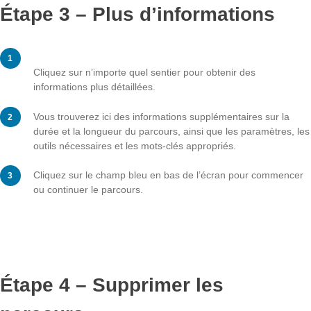
À côté du symbole de téléchargement, vous verrez la 
laquelle vous avez téléchargé la piste.
Vous pouvez également voir combien de tâches vous 
accomplies avec le niveau de satisfaction indiqué par l
chiffres à côté des différentes couleurs à côté du sym
coche.
Étape 3 – Plus d’information
Cliquez sur n’importe quel sentier pour obtenir des
informations plus détaillées.
Vous trouverez ici des informations supplémentaires su
durée et la longueur du parcours, ainsi que les paramè
outils nécessaires et les mots-clés appropriés.