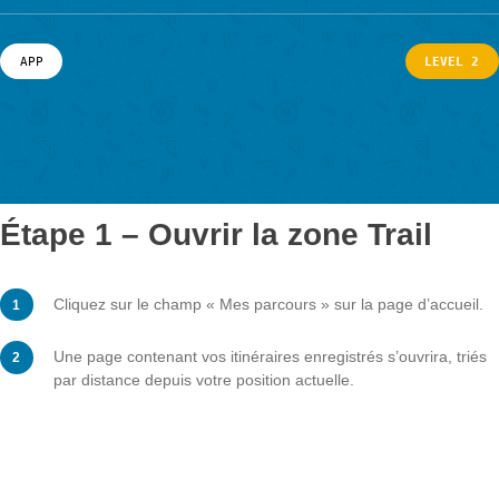
pour gérer vos parcours enregistrés:
Actualités
Événements
LOG-IN ET INSCRIPTION
PORTAIL
APP
L
Étape 1 – Ouvrir la zone Trail
Cliquez sur le champ « Mes parcours » sur la page d’a
Une page contenant vos itinéraires enregistrés s’ouvrira