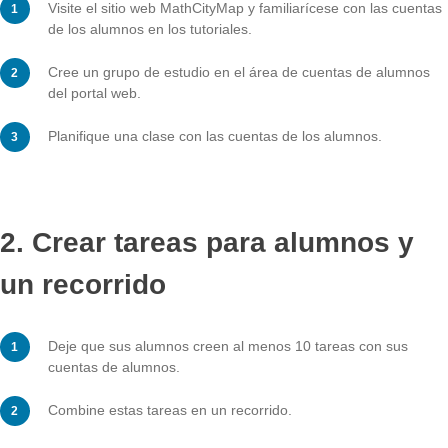
IES As Barxas
, Moaña, España
Samuel-von-Brukenthal-Gymnasium
, Sibiu, Rumanía
¿UN PASO MÁS ALLÁ?
La escuela
asociada PLUS
Las escuelas asociadas que ya hayan
trabajado activamente con la función de