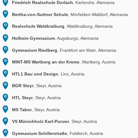
École Élémentaire Julie-Victoire Daubié
, Lyon, Franc
École La Citadelle
, Chalon sur Saône, Francia
École Primaire de Luz St Sauveur
, Luz Saint Sauveur,
Collège Henri Bourrillon
, Mende, Francia
Collège Honoré d’Urfé
, Saint Etienne, Francia
Collège Jules Valéri
, Nice, Francia
Lycée Jeanne d’Arc
, Bayeux, Francia
Lycée Alain Chartier
, Bayeux, Francia
Collège Victor Hugo
, Besancon, Francia
Lycee Jules Supervielle
, Oloron Sainte Marie, Francia
Gymnasium Trudering
, Múnich, Alemania