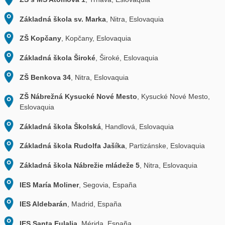
Základná škola Nábrežná 95
, Nové Zámky, Eslovaqui
Základná škola
, Revúca, Eslovaquia
ZŠ s MŠ Lipovce
, Lipovce, Eslovaquia
Zakladna skola Janka Matusku
, Dolny Kubin, Eslovaq
Gymnázium Štefana Moysesa
, Moldava nad Bodvou,
Eslovaquia
ZŠ Duklianska 1
, Bánovce nad Bebravou, Eslovaquia
ZŠ Kanianka
, Kanianka, Eslovaquia
ZŠ Československej armády 15
, Moldava nad Bodvou
Eslovaquia
Spojená škola sv. Jozefa
, Nové Mesto nad Váhom, Es