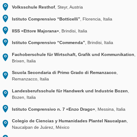
Friedrich-Gymnasium
, Friburgo, Alemania
Elisabeth-Gymnasium
, Eisenach, Alemania
Dürer-Gymnasium
, Núremberg, Alemania
Friedrich Realschule Durlach
, Karlsruhe, Alemania
Bertha-von-Suttner Schule
, Mörfelden-Walldorf, Alem
Realschule Waldkraiburg
, Waldkraiburg, Alemania
Holbein-Gymnasium
, Augsburgo, Alemania
Gymnasium Riedberg
, Frankfurt am Main, Alemania
MINT-MS Wartberg an der Krems
, Wartberg, Austria
HTL1 Bau und Design
, Linz, Austria