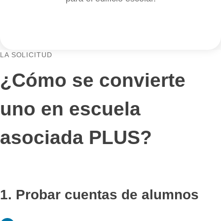
IES Aldebarán
, Madrid, España
IES Santa Eulalia
, Mérida, España
Colegio María Reina Inmaculada
, Santander, España
IES Eugenio Frutos
, Guareña, España
IES Plurilingüe Castro da Uz
, As Pontes, España
IES Jorge Manrique
, Palencia, España
Colegio Marista La Inmaculada
, Granada, España
IES Universidad Laboral
, Cáceres, España
Colegio Internacional de Sevilla – San Francisco de
Sevilla, España