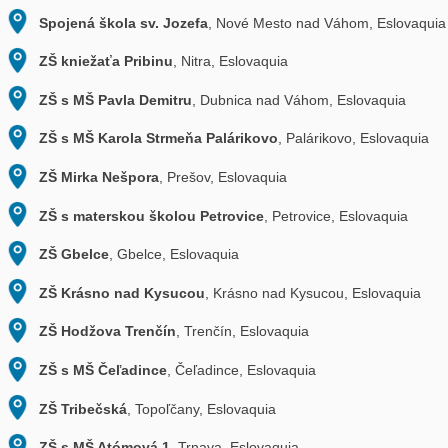
Castelo, Portugal
Escola Secundária de Ponte da Barca
, Ponte da Barc
Portugal
Escola Secundária de Caldas das Taipas
, Guimarães
Portugal
Escolas Garcia de Orta
, Porto, Portugal
Escola Secundária nº1 de Gondomar
, Gondomar, Por
Escola Básica Fanqueiro
, Loures, Portugal
Escola Secundária Augusto Gomes
, Matosinhos, Por
Escola Básica da Senhora da Oliveira
, Viana do Cast
Portugal
Escola Secundária da Boa Nova
, Leça da Palmeira, P