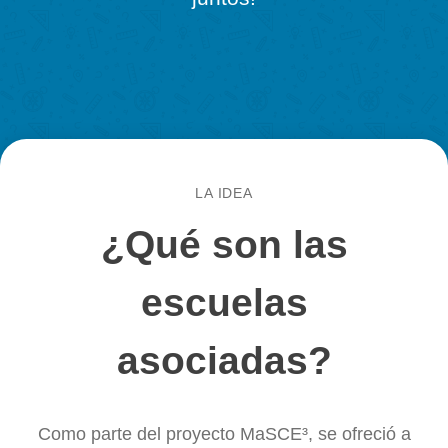
Noticias
¡Experimenta y desarrolla MathCityM
Eventos
juntos!
Materiales & investigación
Material
Investigación
INICIO DE SESIÓN Y REGISTRO
PORTAL
LA IDEA
¿Qué son las
escuelas