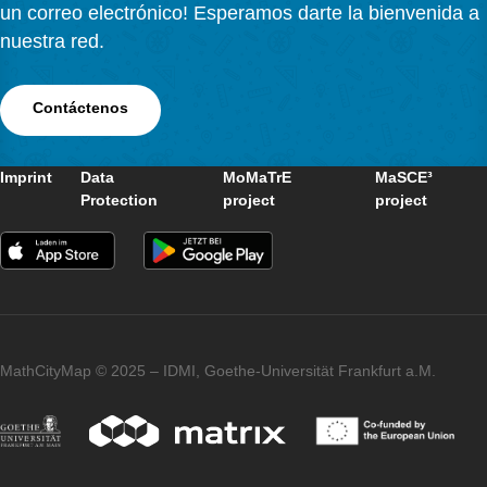
2. Crear tareas para alumnos
un recorrido
Deje que sus alumnos creen al menos 10 tareas con s
cuentas de alumnos.
Combine estas tareas en un recorrido.
3. Enviar solicitud