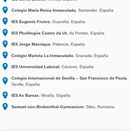
ZŠ kniežaťa Pribinu
, Nitra, Eslovaquia
ZŠ s MŠ Pavla Demitru
, Dubnica nad Váhom, Eslovaqu
ZŠ s MŠ Karola Strmeňa Palárikovo
, Palárikovo, Eslo
ZŠ Mirka Nešpora
, Prešov, Eslovaquia
ZŠ s materskou školou Petrovice
, Petrovice, Eslovaq
ZŠ Gbelce
, Gbelce, Eslovaquia
ZŠ Krásno nad Kysucou
, Krásno nad Kysucou, Eslova
ZŠ Hodžova Trenčín
, Trenčín, Eslovaquia
ZŠ s MŠ Čeľadince
, Čeľadince, Eslovaquia
ZŠ Tribečská
, Topoľčany, Eslovaquia