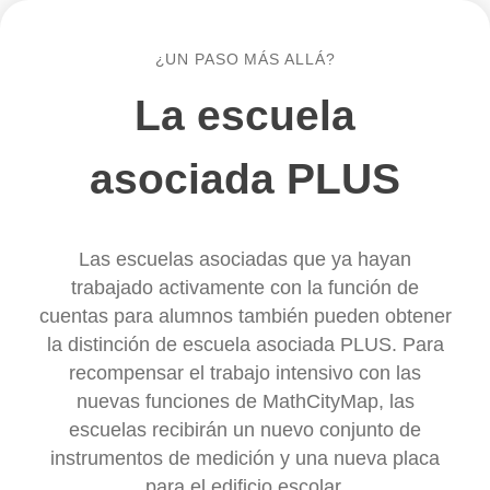
ZŠ s MŠ Atómová 1
, Trnava, Eslovaquia
Základná škola sv. Marka
, Nitra, Eslovaquia
ZŠ Kopčany
, Kopčany, Eslovaquia
Základná škola Široké
, Široké, Eslovaquia
ZŠ Benkova
34
, Nitra, Eslovaquia
ZŠ Nábrežná Kysucké Nové Mesto
, Kysucké Nové Me
Eslovaquia
Základná škola Školská
, Handlová, Eslovaquia
Základná škola Rudolfa Jašíka
, Partizánske, Eslovaq
Základná škola Nábrežie mládeže 5
, Nitra, Eslovaquia
IES María Moliner
, Segovia, España