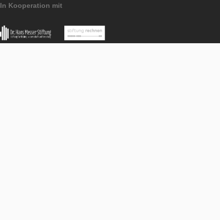
Envíe un correo electrónico a info@mathcitymap.eu c
solicitud. La solicitud es un informe informal que descri
trabajo realizado hasta ahora con las cuentas de los 
de MathCityMap en su escuela. Además, debe adjuntar
código del recorrido que ha creado con las tareas de l
alumnos.
Una vez que hayamos evaluado positivamente su solici
escuela será distinguida como escuela asociada PLUS