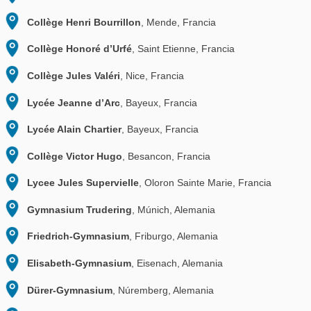
LA RED
Nuestras escuela
asociadas
Liceo Francés Louis Pasteur
, Bogotá, Colombia
Saue Kool
, Saue, Estonia
INSPÉ Bourg-en-Bresse
, Bourg-en-Bresse, Francia