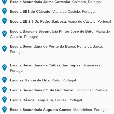
BGR Steyr
, Steyr, Austria
HTL Steyr
, Steyr, Austria
MS Tabor
, Steyr, Austria
VS Münichholz Karl-Punzer
, Steyr, Austria
Gymnasium Schillerstraße
, Feldkirch, Austria
Volksschule Resthof
, Steyr, Austria
Istituto Comprensivo “Botticelli”
, Florencia, Italia
IISS «Ettore Majorana»
, Brindisi, Italia
Istituto Comprensivo “Commenda”
, Brindisi, Italia
Fachoberschule für Wirtschaft, Grafik und Kommun