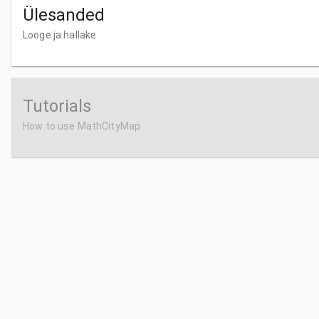
Ülesanded
Looge ja hallake
Tutorials
How to use MathCityMap