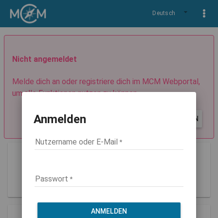
Deutsch
Nicht angemeldet
Melde dich an oder registriere dich im MCM Webportal,
um alle Funktionen nutzen zu können.
Anmelden
REGISTRIEREN
ANMELDEN
Nutzername oder E-Mail
Guest
Rolle: guest
Passwort
ANMELDEN