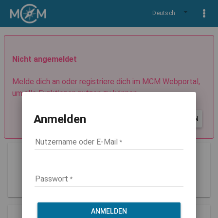
Deutsch
Nicht angemeldet
Melde dich an oder registriere dich im MCM Webportal,
um alle Funktionen nutzen zu können.
Anmelden
REGISTRIEREN
ANMELDEN
Nutzername oder E-Mail
Guest
Rolle: guest
Passwort
ANMELDEN