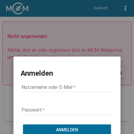
Deutsch
Nicht angemeldet
Melde dich an oder registriere dich im MCM Webportal,
um alle Funktionen nutzen zu können.
Anmelden
REGISTRIEREN
ANMELDEN
Nutzername oder E-Mail
Guest
Rolle: guest
Passwort
ANMELDEN