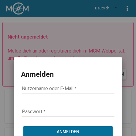
Deutsch
Nicht angemeldet
Melde dich an oder registriere dich im MCM Webportal,
um alle Funktionen nutzen zu können.
Anmelden
REGISTRIEREN
ANMELDEN
Nutzername oder E-Mail
Guest
Rolle: guest
Passwort
ANMELDEN