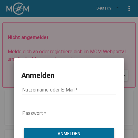
Deutsch
Nicht angemeldet
Melde dich an oder registriere dich im MCM Webportal,
um alle Funktionen nutzen zu können.
Anmelden
REGISTRIEREN
ANMELDEN
Nutzername oder E-Mail
Guest
Rolle: guest
Passwort
ANMELDEN