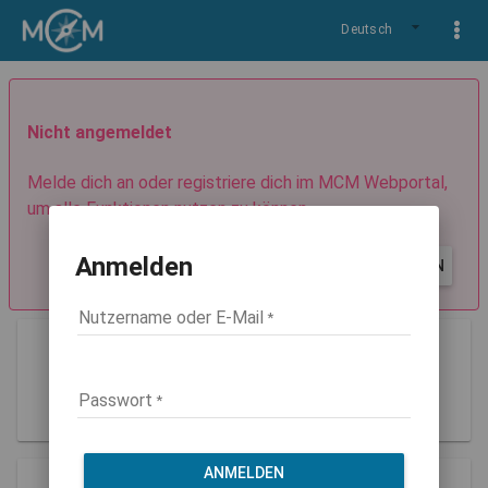
Deutsch
Nicht angemeldet
Melde dich an oder registriere dich im MCM Webportal,
um alle Funktionen nutzen zu können.
Anmelden
REGISTRIEREN
ANMELDEN
Nutzername oder E-Mail
Guest
Rolle: guest
Passwort
ANMELDEN